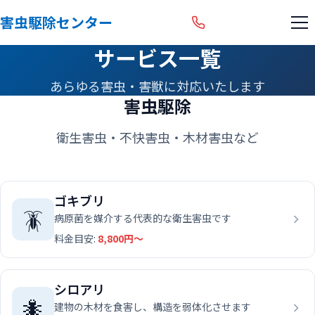
害虫駆除センター
サービス一覧
あらゆる害虫・害獣に対応いたします
害虫駆除
衛生害虫・不快害虫・木材害虫など
ゴキブリ
🪳
病原菌を媒介する代表的な衛生害虫です
料金目安:
8,800円〜
シロアリ
🐜
建物の木材を食害し、構造を弱体化させます