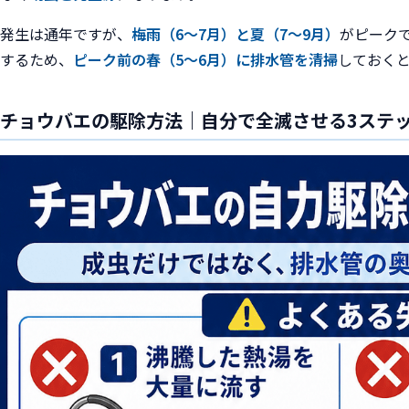
発生は通年ですが、
梅雨（6〜7月）と夏（7〜9月）
がピーク
するため、
ピーク前の春（5〜6月）に排水管を清掃
しておく
チョウバエの駆除方法｜自分で全滅させる3ステ