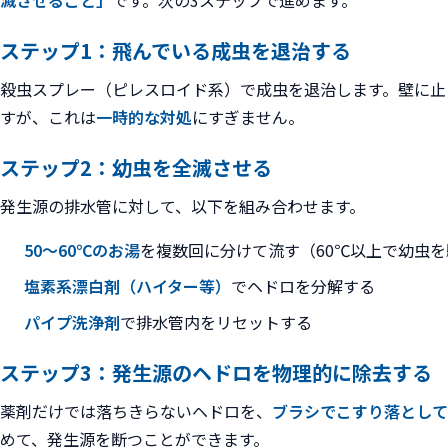
滅させること」
です。次の3ステップで進めます。
ステップ1：飛んでいる成虫を退治する
殺虫スプレー（ピレスロイド系）で成虫を退治します。壁に止
すが、これは
一時的な対処
にすぎません。
ステップ2：幼虫を全滅させる
発生源の排水管に対して、以下を組み合わせます。
50〜60℃のお湯
を複数回に分けて流す（60℃以上で幼虫
塩素系漂白剤（ハイター等）
でヘドロを分解する
パイプ洗浄剤
で排水管内をリセットする
ステップ3：発生源のヘドロを物理的に除去する
薬剤だけでは落ちきらないヘドロを、
ブラシでこすり落として
めて、発生源を断つことができます。