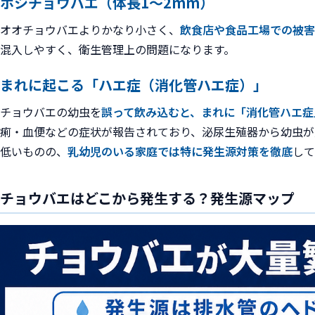
ホシチョウバエ（体長1〜2mm）
オオチョウバエよりかなり小さく、
飲食店や食品工場での被害
混入しやすく、衛生管理上の問題になります。
まれに起こる「ハエ症（消化管ハエ症）」
チョウバエの幼虫を
誤って飲み込むと、まれに「消化管ハエ症
痢・血便などの症状が報告されており、泌尿生殖器から幼虫が
低いものの、
乳幼児のいる家庭では特に発生源対策を徹底
して
チョウバエはどこから発生する？発生源マップ