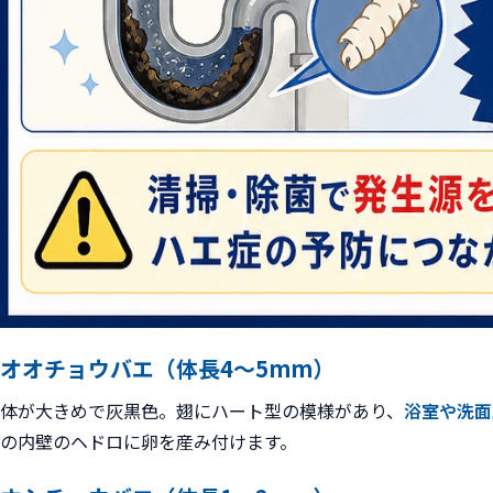
オオチョウバエ（体長4〜5mm）
体が大きめで灰黒色。翅にハート型の模様があり、
浴室や洗面
の内壁のヘドロに卵を産み付けます。