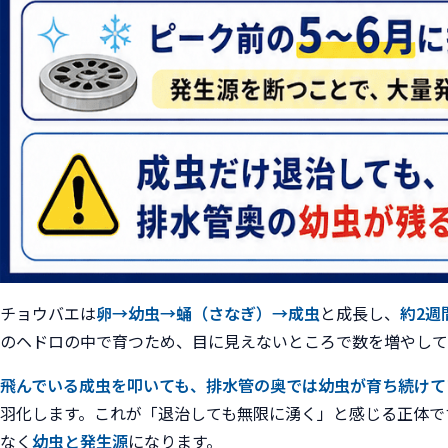
チョウバエは
卵→幼虫→蛹（さなぎ）→成虫
と成長し、
約2週
のヘドロの中で育つため、目に見えないところで数を増やして
飛んでいる成虫を叩いても、排水管の奥では幼虫が育ち続けて
羽化します。これが「退治しても無限に湧く」と感じる正体で
なく
幼虫と発生源
になります。