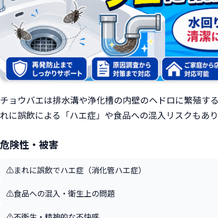
チョウバエは排水溝や浄化槽の内壁のヘドロに繁殖す
れに誤飲による「ハエ症」や食品への混入リスクもあり
危険性・被害
⚠️
まれに誤飲でハエ症（消化管ハエ症）
⚠️
食品への混入・衛生上の問題
⚠️
不衛生・精神的な不快感