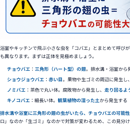
浴室やキッチンで飛ぶ小さな虫を「コバエ」とまとめて呼びが
も異なります。まずは正体を見極めましょう。
チョウバエ
：
三角形（ハート型）の翅
。排水溝・浴室から
ショウジョウバエ
：
赤い目
。果物や生ゴミの周辺に発生し
ノミバエ
：茶色で丸い体。腐敗物から発生し、
走り回るよ
キノコバエ
：細長い体。
観葉植物の湿った土
から発生する
排水溝や浴室に三角形の翅の虫がいたら、チョウバエの可能性
ロ」なのか「生ゴミ」なのかで対策が変わるため、この見分け