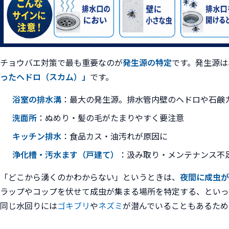
チョウバエ対策で最も重要なのが
発生源の特定
です。発生源は
ったヘドロ（スカム）」
です。
浴室の排水溝
：最大の発生源。排水管内壁のヘドロや石鹸
洗面所
：ぬめり・髪の毛がたまりやすく要注意
キッチン排水
：食品カス・油汚れが原因に
浄化槽・汚水ます（戸建て）
：汲み取り・メンテナンス不
「どこから湧くのかわからない」というときは、
夜間に成虫が
ラップやコップを伏せて成虫が集まる場所を特定する、といっ
同じ水回りには
ゴキブリ
や
ネズミ
が潜んでいることもあるため