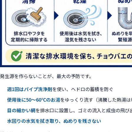
発生源を作らないことが、最大の予防です。
週1回はパイプ洗浄剤
を使い、ヘドロの蓄積を防ぐ
使用後に50〜60℃のお湯
をゆっくり流す（沸騰した熱湯は
目の細かい網
を排水口に設置し、ゴミの流入と成虫の飛び
水回りの水気を拭き取り、ぬめりを残さない