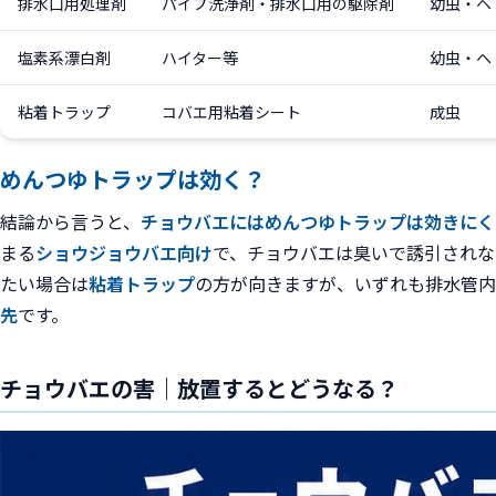
排水口用処理剤
パイプ洗浄剤・排水口用の駆除剤
幼虫・ヘ
塩素系漂白剤
ハイター等
幼虫・ヘ
粘着トラップ
コバエ用粘着シート
成虫
めんつゆトラップは効く？
結論から言うと、
チョウバエにはめんつゆトラップは効きにく
まる
ショウジョウバエ向け
で、チョウバエは臭いで誘引されな
たい場合は
粘着トラップ
の方が向きますが、いずれも排水管内
先
です。
チョウバエの害｜放置するとどうなる？