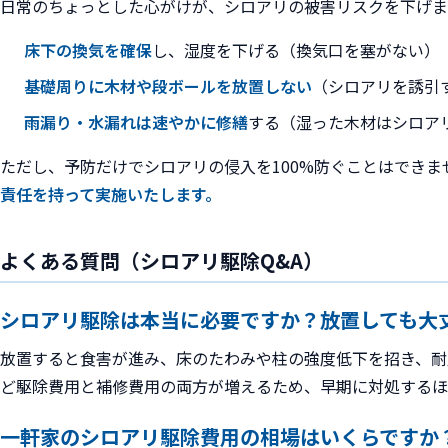
日常のちょっとした心がけが、シロアリの被害リスクを下げま
床下の換気を確保
し、湿度を下げる（換気口を塞がない）
基礎周りに木材や段ボールを放置しない
（シロアリを誘引
雨漏り・水漏れは速やかに修繕
する（湿った木材はシロア
ただし、予防だけでシロアリの侵入を100%防ぐことはできま
責任を持って実施いたします。
よくある質問（シロアリ駆除Q&A）
シロアリ駆除は本当に必要ですか？放置しても大
放置すると食害が進み、床のたわみや柱の強度低下を招き、耐
ど駆除費用と補修費用の両方が増えるため、早期に対処するほ
一軒家のシロアリ駆除費用の相場はいくらですか