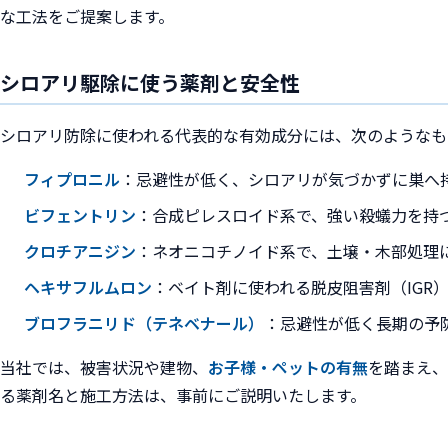
な工法をご提案します。
シロアリ駆除に使う薬剤と安全性
シロアリ防除に使われる代表的な有効成分には、次のようなも
フィプロニル
：忌避性が低く、シロアリが気づかずに巣へ
ビフェントリン
：合成ピレスロイド系で、強い殺蟻力を持
クロチアニジン
：ネオニコチノイド系で、土壌・木部処理
ヘキサフルムロン
：ベイト剤に使われる脱皮阻害剤（IGR
ブロフラニリド（テネベナール）
：忌避性が低く長期の予
当社では、被害状況や建物、
お子様・ペットの有無
を踏まえ、
る薬剤名と施工方法は、事前にご説明いたします。