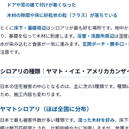
ドアや窓の建て付けが悪くなった
木材の隙間や床に砂粒状の粒（フラス）が落ちている
とくに
床下・基礎周辺
はシロアリが最も好む場所です。地中か
り、基礎を伝って木材に到達します。
浴室・洗面所周辺
は湿度
水が染み込むと食害が一気に進みます。
玄関ポーチ・勝手口・
注意です。
シロアリの種類｜ヤマト・イエ・アメリカカンザ
日本の住宅被害の中心となるのは、主に次の3種類です。種類
ため、施工内容も変わります。
ヤマトシロアリ（ほぼ全国に分布）
日本で最も被害件数が多い種類です。
湿った木材を好み
、床下
模は数万匹程度とされ、比較的緩やかに加害しますが、放置す