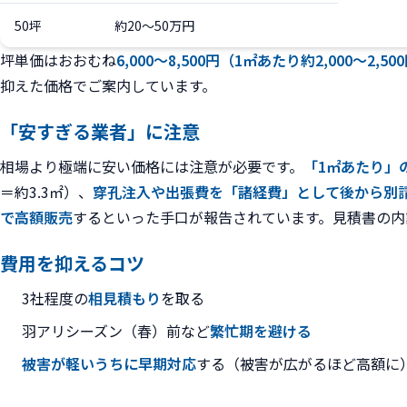
50坪
約20〜50万円
坪単価はおおむね
6,000〜8,500円（1㎡あたり約2,000〜2,50
抑えた価格でご案内しています。
「安すぎる業者」に注意
相場より極端に安い価格には注意が必要です。
「1㎡あたり」
＝約3.3㎡）、
穿孔注入や出張費を「諸経費」として後から別
で高額販売
するといった手口が報告されています。見積書の内
費用を抑えるコツ
3社程度の
相見積もり
を取る
羽アリシーズン（春）前など
繁忙期を避ける
被害が軽いうちに早期対応
する（被害が広がるほど高額に