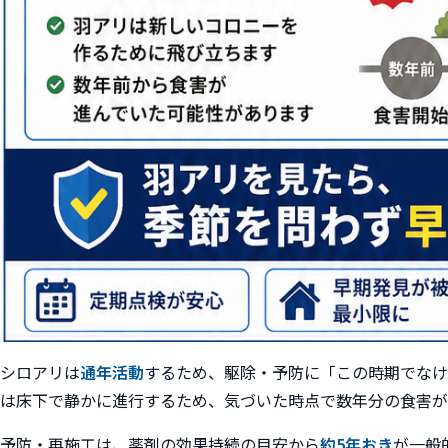
シロアリは
通年活動
するため、駆除・予防に「この時期でなけ
は床下で静かに進行するため、気づいた時点で数年分の食害が
予防・再施工は、薬剤の効果持続の目安から
約5年おき
が一般