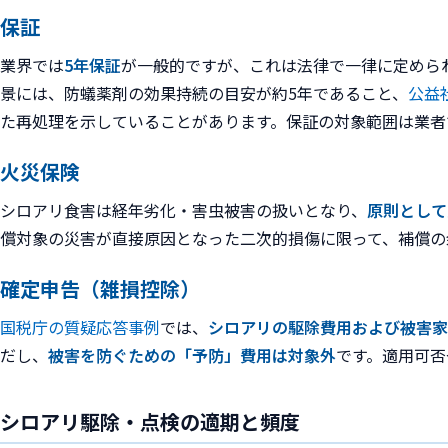
保証
業界では
5年保証
が一般的ですが、これは法律で一律に定めら
景には、防蟻薬剤の効果持続の目安が約5年であること、
公益
た再処理を示していることがあります。保証の対象範囲は業者
火災保険
シロアリ食害は経年劣化・害虫被害の扱いとなり、
原則として
償対象の災害が直接原因となった二次的損傷に限って、補償の
確定申告（雑損控除）
国税庁の質疑応答事例
では、
シロアリの駆除費用および被害家
だし、
被害を防ぐための「予防」費用は対象外
です。適用可否
シロアリ駆除・点検の適期と頻度