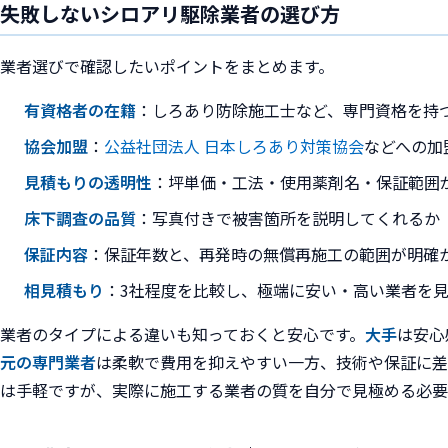
失敗しないシロアリ駆除業者の選び方
業者選びで確認したいポイントをまとめます。
有資格者の在籍
：しろあり防除施工士など、専門資格を持
協会加盟
：
公益社団法人 日本しろあり対策協会
などへの加
見積もりの透明性
：坪単価・工法・使用薬剤名・保証範囲
床下調査の品質
：写真付きで被害箇所を説明してくれるか
保証内容
：保証年数と、再発時の無償再施工の範囲が明確
相見積もり
：3社程度を比較し、極端に安い・高い業者を
業者のタイプによる違いも知っておくと安心です。
大手
は安心
元の専門業者
は柔軟で費用を抑えやすい一方、技術や保証に差
は手軽ですが、実際に施工する業者の質を自分で見極める必要