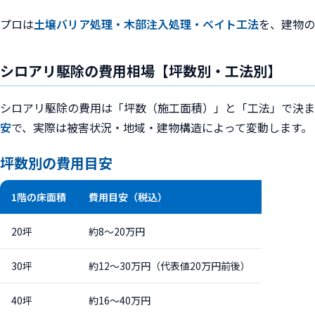
プロは
土壌バリア処理・木部注入処理・ベイト工法
を、建物の
シロアリ駆除の費用相場【坪数別・工法別】
シロアリ駆除の費用は「坪数（施工面積）」と「工法」で決ま
安
で、実際は被害状況・地域・建物構造によって変動します。
坪数別の費用目安
1階の床面積
費用目安（税込）
20坪
約8〜20万円
30坪
約12〜30万円（代表値20万円前後）
40坪
約16〜40万円