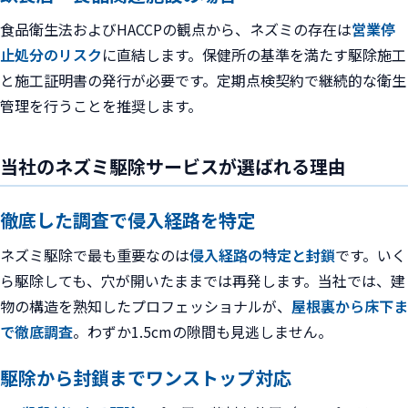
食品衛生法およびHACCPの観点から、ネズミの存在は
営業停
止処分のリスク
に直結します。保健所の基準を満たす駆除施工
と施工証明書の発行が必要です。定期点検契約で継続的な衛生
管理を行うことを推奨します。
当社のネズミ駆除サービスが選ばれる理由
徹底した調査で侵入経路を特定
ネズミ駆除で最も重要なのは
侵入経路の特定と封鎖
です。いく
ら駆除しても、穴が開いたままでは再発します。当社では、建
物の構造を熟知したプロフェッショナルが、
屋根裏から床下ま
で徹底調査
。わずか1.5cmの隙間も見逃しません。
駆除から封鎖までワンストップ対応