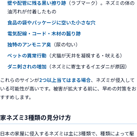
壁や配管に残る黒い擦り跡
（ラブマーク）。ネズミの体の
油汚れが付着したもの
食品の袋やパッケージに空いた小さな穴
電気配線・コード・木材の齧り跡
独特のアンモニア臭
（尿の匂い）
ペットの異常行動
（犬猫が天井を凝視する・吠える）
ダニ刺されの増加
（ネズミに寄生するイエダニが原因）
これらのサインが
2つ以上当てはまる場合
、ネズミが侵入して
いる可能性が高いです。被害が拡大する前に、早めの対策をお
すすめします。
家ネズミ3種類の見分け方
日本の家屋に侵入するネズミは主に3種類で、種類によって駆