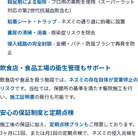
殺鼠剤による駆除
- プロ用の薬剤を使用（スーパーラット
対応の第2世代抗凝血剤含む）
粘着シート・トラップ
- ネズミの通り道に的確に設置
糞尿の清掃・消毒
- 感染症リスクを除去
侵入経路の完全封鎖
- 金網・パテ・防鼠ブラシで再発を防
止
飲食店・食品工場の衛生管理もサポート
飲食店や食品を扱う施設では、
ネズミの存在自体が営業停止の
リスク
です。当社では、保健所の基準を満たす駆除施工を行
い、
施工証明書
の発行も可能です。
安心の保証制度と定期点検
施工後の保証に加え、
定期点検プラン
もご用意しております。
3ヶ月に1回、または月1回の定期点検で、ネズミの侵入兆候を