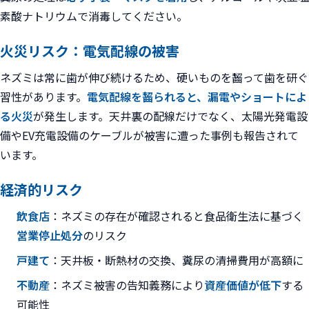
素酸ナトリウムで消毒してください。
火災リスク：電気配線の被害
ネズミは常に歯が伸び続けるため、硬いものを齧って歯を研ぐ
習性があります。
電気配線を齧られると、漏電やショートによ
る火災
が発生します。天井裏の配線だけでなく、太陽光発電設
備やEV充電設備のケーブルが被害に遭った事例も報告されて
います。
経済的リスク
飲食店
：ネズミの存在が確認されると食品衛生法に基づく
営業停止処分
のリスク
戸建て
：天井板・断熱材の交換、糞尿の清掃費用が高額に
不動産
：ネズミ被害の告知義務により
資産価値が低下
する
可能性