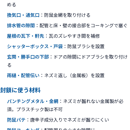
める
換気口・通気口
：防鼠金網を取り付ける
排水管の隙間
：配管と床・壁の接合部をコーキングで塞ぐ
屋根の瓦下・軒先
：瓦のズレやすき間を補修
シャッターボックス・戸袋
：防鼠ブラシを設置
玄関・勝手口の下部
：ドアの隙間にドアブラシを取り付け
る
雨樋・配管伝い
：ネズミ返し（金属板）を設置
封鎖に使う材料
パンチングメタル・金網
：ネズミが齧れない金属製が必
須。プラスチック製は不可
防鼠パテ
：唐辛子成分入りでネズミが齧りにくい