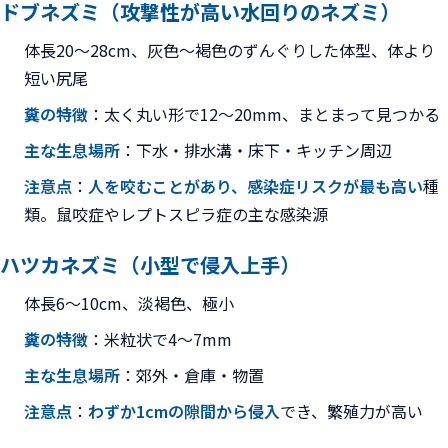
ドブネズミ（攻撃性が高い水回りのネズミ）
体長20〜28cm、灰色〜褐色のずんぐりした体型、体より
短い尻尾
糞の特徴
：太く丸い形で12〜20mm、まとまって見つかる
主な生息場所
：下水・排水溝・床下・キッチン周辺
注意点
：
人を咬むことがあり、感染症リスクが最も高い
種
類。鼠咬症やレプトスピラ症の主な感染源
ハツカネズミ（小型で侵入上手）
体長6〜10cm、淡褐色、極小
糞の特徴
：米粒状で4〜7mm
主な生息場所
：郊外・倉庫・物置
注意点
：
わずか1cmの隙間から侵入
でき、繁殖力が高い