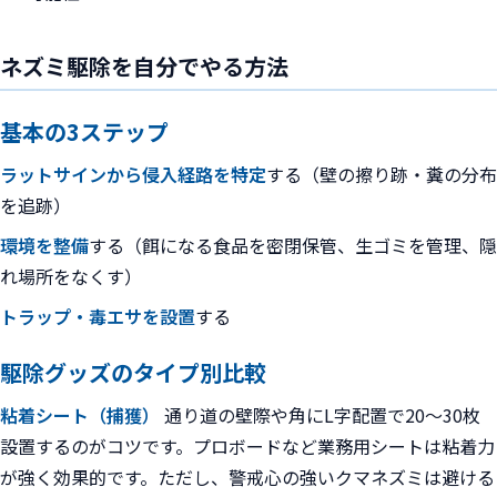
ネズミ駆除を自分でやる方法
基本の3ステップ
ラットサインから侵入経路を特定
する（壁の擦り跡・糞の分布
を追跡）
環境を整備
する（餌になる食品を密閉保管、生ゴミを管理、隠
れ場所をなくす）
トラップ・毒エサを設置
する
駆除グッズのタイプ別比較
粘着シート（捕獲）
通り道の壁際や角にL字配置で20〜30枚
設置するのがコツです。プロボードなど業務用シートは粘着力
が強く効果的です。ただし、警戒心の強いクマネズミは避ける