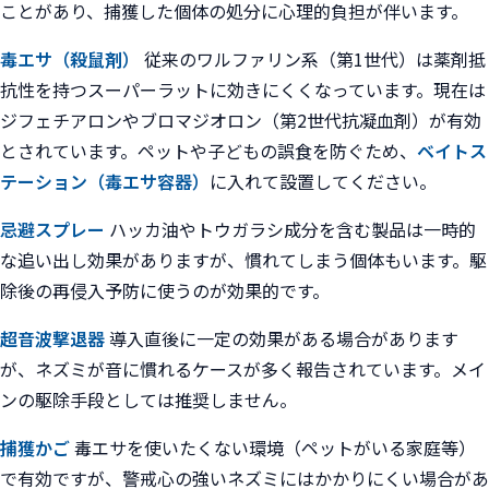
ことがあり、捕獲した個体の処分に心理的負担が伴います。
毒エサ（殺鼠剤）
従来のワルファリン系（第1世代）は薬剤抵
抗性を持つスーパーラットに効きにくくなっています。現在は
ジフェチアロンやブロマジオロン（第2世代抗凝血剤）が有効
とされています。ペットや子どもの誤食を防ぐため、
ベイトス
テーション（毒エサ容器）
に入れて設置してください。
忌避スプレー
ハッカ油やトウガラシ成分を含む製品は一時的
な追い出し効果がありますが、慣れてしまう個体もいます。駆
除後の再侵入予防に使うのが効果的です。
超音波撃退器
導入直後に一定の効果がある場合があります
が、ネズミが音に慣れるケースが多く報告されています。メイ
ンの駆除手段としては推奨しません。
捕獲かご
毒エサを使いたくない環境（ペットがいる家庭等）
で有効ですが、警戒心の強いネズミにはかかりにくい場合があ