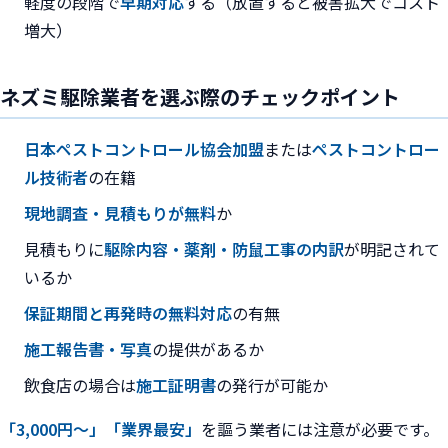
軽度の段階で
早期対応
する（放置すると被害拡大でコスト
増大）
ネズミ駆除業者を選ぶ際のチェックポイント
日本ペストコントロール協会加盟
または
ペストコントロー
ル技術者
の在籍
現地調査・見積もりが無料
か
見積もりに
駆除内容・薬剤・防鼠工事の内訳
が明記されて
いるか
保証期間と再発時の無料対応
の有無
施工報告書・写真
の提供があるか
飲食店の場合は
施工証明書
の発行が可能か
「3,000円〜」「業界最安」
を謳う業者には注意が必要です。