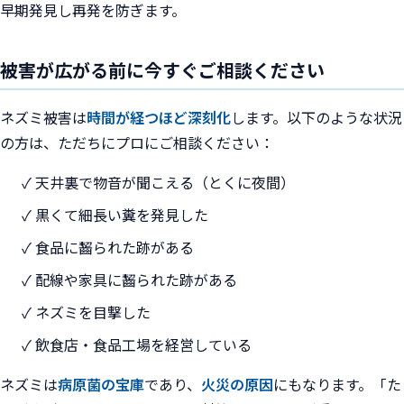
早期発見し再発を防ぎます。
被害が広がる前に今すぐご相談ください
ネズミ被害は
時間が経つほど深刻化
します。以下のような状況
の方は、ただちにプロにご相談ください：
✓ 天井裏で物音が聞こえる（とくに夜間）
✓ 黒くて細長い糞を発見した
✓ 食品に齧られた跡がある
✓ 配線や家具に齧られた跡がある
✓ ネズミを目撃した
✓ 飲食店・食品工場を経営している
ネズミは
病原菌の宝庫
であり、
火災の原因
にもなります。「た