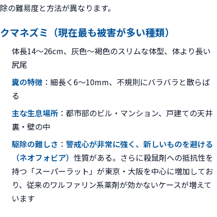
除の難易度と方法が異なります。
クマネズミ（現在最も被害が多い種類）
体長14〜26cm、灰色〜褐色のスリムな体型、体より長い
尻尾
糞の特徴
：細長く6〜10mm、不規則にバラバラと散らば
る
主な生息場所
：都市部のビル・マンション、戸建ての天井
裏・壁の中
駆除の難しさ
：
警戒心が非常に強く、新しいものを避ける
（ネオフォビア）
性質がある。さらに殺鼠剤への抵抗性を
持つ「スーパーラット」が東京・大阪を中心に増加してお
り、従来のワルファリン系薬剤が効かないケースが増えて
います