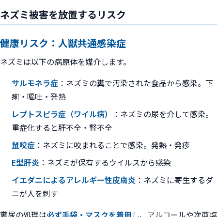
ネズミ被害を放置するリスク
健康リスク：人獣共通感染症
ネズミは以下の病原体を媒介します。
サルモネラ症
：ネズミの糞で汚染された食品から感染。下
痢・嘔吐・発熱
レプトスピラ症（ワイル病）
：ネズミの尿を介して感染。
重症化すると肝不全・腎不全
鼠咬症
：ネズミに咬まれることで感染。発熱・発疹
E型肝炎
：ネズミが保有するウイルスから感染
イエダニによるアレルギー性皮膚炎
：ネズミに寄生するダ
ニが人を刺す
糞尿の処理は
必ず手袋・マスクを着用
し、アルコールや次亜塩