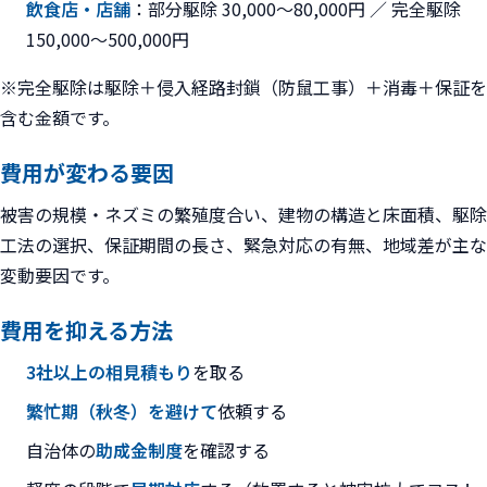
飲食店・店舗
：部分駆除 30,000〜80,000円 ／ 完全駆除
150,000〜500,000円
※完全駆除は駆除＋侵入経路封鎖（防鼠工事）＋消毒＋保証を
含む金額です。
費用が変わる要因
被害の規模・ネズミの繁殖度合い、建物の構造と床面積、駆除
工法の選択、保証期間の長さ、緊急対応の有無、地域差が主な
変動要因です。
費用を抑える方法
3社以上の相見積もり
を取る
繁忙期（秋冬）を避けて
依頼する
自治体の
助成金制度
を確認する