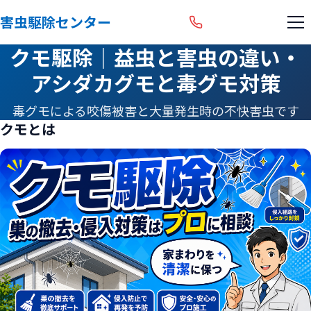
害虫駆除センター
クモ駆除｜益虫と害虫の違い・
アシダカグモと毒グモ対策
毒グモによる咬傷被害と大量発生時の不快害虫です
クモとは