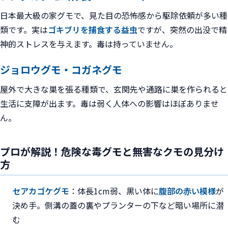
日本最大級の家グモで、見た目の恐怖感から駆除依頼が多い種
類です。実は
ゴキブリを捕食する益虫
ですが、突然の出没で精
神的ストレスを与えます。毒は持っていません。
ジョロウグモ・コガネグモ
屋外で大きな巣を張る種類で、玄関先や通路に巣を作られると
生活に支障が出ます。毒は弱く人体への影響はほぼありませ
ん。
プロが解説！危険な毒グモと無害なクモの見分け
方
セアカゴケグモ
：体長1cm弱、黒い体に
腹部の赤い模様
が
決め手。側溝の蓋の裏やプランターの下など暗い場所に潜
む