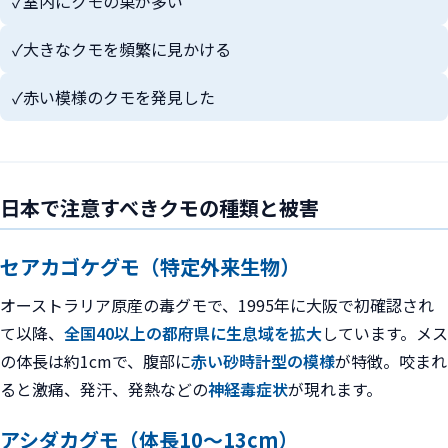
✓
室内にクモの巣が多い
✓
大きなクモを頻繁に見かける
✓
赤い模様のクモを発見した
日本で注意すべきクモの種類と被害
セアカゴケグモ（特定外来生物）
オーストラリア原産の毒グモで、1995年に大阪で初確認され
て以降、
全国40以上の都府県に生息域を拡大
しています。メス
の体長は約1cmで、腹部に
赤い砂時計型の模様
が特徴。咬まれ
ると激痛、発汗、発熱などの
神経毒症状
が現れます。
アシダカグモ（体長10〜13cm）