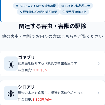
🏅 ペストコントロール協会加盟
📜 しろあり防除施工士
🔧 建築物ねずみ昆虫等防除業
⏱ 業界歴10年以上
関連する害虫・害獣の駆除
他の害虫・害獣でお困りの方はこちらもご覧ください
ゴキブリ
🪳
病原菌を媒介する代表的な衛生害虫です
料金目安:
8,800円〜
シロアリ
🐜
建物の木材を食害し、構造を弱体化させます
料金目安:
1,100円/㎡〜