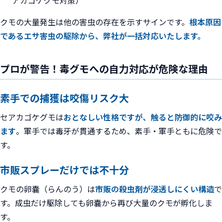
アカゴケグモ対策）
クモの大量発生は他の害虫の存在を示すサインです。
根本原因
であるエサ害虫の駆除から、弊社が一括対応いたします。
プロが警告！毒グモへの自力対応が危険な理由
素手での捕獲は咬傷リスク大
セアカゴケグモは
おとなしい性格ですが、触ると防御的に咬み
ます
。軍手では毒牙が貫通するため、素手・軍手ともに危険で
す。
市販スプレーだけでは不十分
クモの卵嚢（らんのう）は
市販の殺虫剤が浸透しにくい構造
で
す。成虫だけ駆除しても卵嚢から再び大量のクモが孵化しま
す。