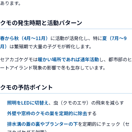
あります。
クモの発生時期と活動パターン
春から秋（4月〜11月）
に活動が活発化し、特に
夏（7月〜9
月）
は繁殖期で大量の子グモが孵化します。
セアカゴケグモは
暖かい場所であれば通年活動
し、都市部のヒ
ートアイランド現象の影響で冬も生存しています。
クモの予防ポイント
照明をLEDに切替え
、虫（クモのエサ）の飛来を減らす
外壁や窓枠のクモの巣を定期的に除去
する
排水溝の蓋の裏やプランターの下
を定期的にチェック（セ