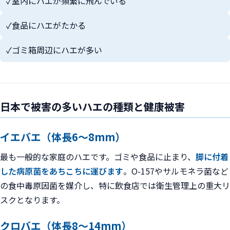
✓
室内にハエが頻繁に飛んでいる
✓
食品にハエがたかる
✓
ゴミ箱周辺にハエが多い
日本で被害の多いハエの種類と健康被害
イエバエ（体長6〜8mm）
最も一般的な家庭のハエです。ゴミや食品に止まり、
脚に付着
した病原菌をあちこちに運びます
。O-157やサルモネラ菌など
の食中毒原因菌を媒介し、特に飲食店では衛生管理上の重大リ
スクとなります。
クロバエ（体長8〜14mm）