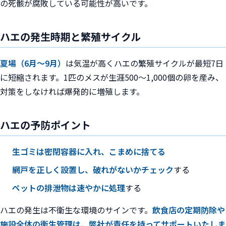
の死骸が腐敗している可能性が高いです。
ハエの発生時期と繁殖サイクル
夏場（6月〜9月）
は気温が高くハエの繁殖サイクルが最短7日
に短縮されます。1匹のメスが生涯500〜1,000個の卵を産み、
対策をしなければ爆発的に増殖します。
ハエの予防ポイント
生ゴミは密閉容器に入れ、こまめに捨てる
網戸を正しく設置し、破れがないかチェック
する
ペットの排泄物は速やかに処理
する
ハエの発生は不衛生な環境のサインです。
飲食店の定期防除や
施設全体の衛生管理は、弊社が責任を持ってサポートいたしま